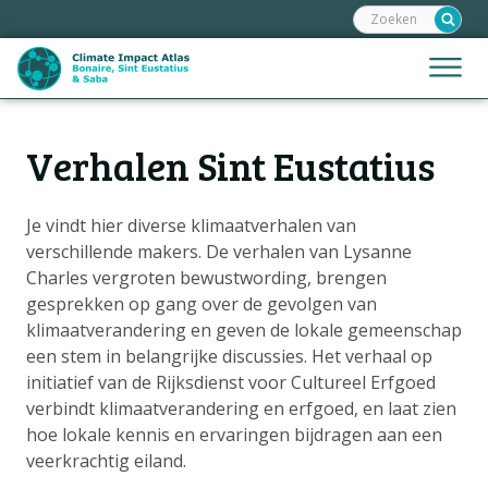
Zoeken:
Sla
links
over
Jump
Menu
Spring
to
naar
mobile
de
Hoofdnavigatie
naviga
Verhalen Sint Eustatius
HOME
inhoud
Spring
KAARTEN
naar
Je vindt hier diverse klimaatverhalen van
KAARTUITLEG
de
verschillende makers. De verhalen van Lysanne
KLIMAATGEVOLGEN
navigatie
Charles vergroten bewustwording, brengen
gesprekken op gang over de gevolgen van
KLIMAATSCENARIO'S
klimaatverandering en geven de lokale gemeenschap
VERHALEN
een stem in belangrijke discussies. Het verhaal op
initiatief van de Rijksdienst voor Cultureel Erfgoed
HELPDESK
verbindt klimaatverandering en erfgoed, en laat zien
DATA OPVRAGEN
hoe lokale kennis en ervaringen bijdragen aan een
veerkrachtig eiland.