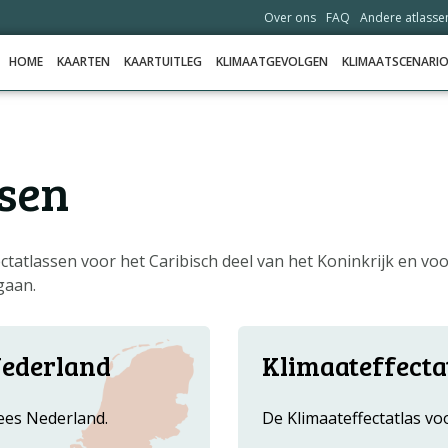
Over ons
FAQ
Andere atlasse
HOME
KAARTEN
KAARTUITLEG
KLIMAATGEVOLGEN
KLIMAATSCENARIO
HOME
sen
KAARTEN
KAARTUITLEG
KLIMAATGEVOLGEN
ctatlassen voor het Caribisch deel van het Koninkrijk en vo
gaan.
KLIMAATSCENARIO'S
VERHALEN
HELPDESK
Nederland
Klimaateffecta
DATA OPVRAGEN
ees Nederland.
De Klimaateffectatlas vo