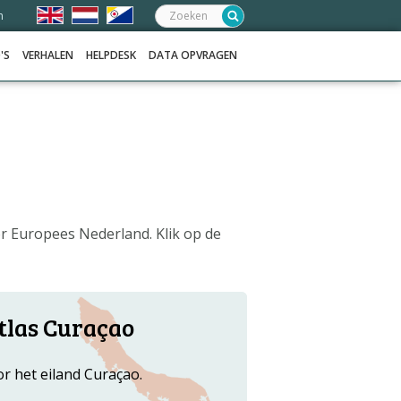
Zoeken:
n
'S
VERHALEN
HELPDESK
DATA OPVRAGEN
or Europees Nederland. Klik op de
tlas Curaçao
or het eiland Curaçao.