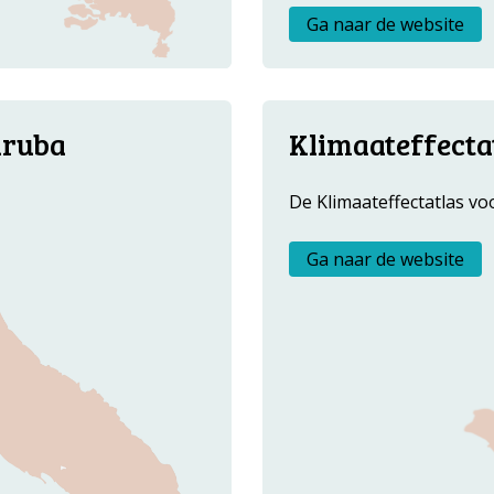
OVER ONS
Ga naar de website
FAQ
ANDERE ATLASSEN
Aruba
Klimaateffectat
De Klimaateffectatlas voo
Ga naar de website