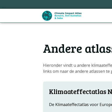
Sla
links
over
Spring
naar
de
Hoofdnavigatie
inhoud
Andere atlas
Spring
naar
de
navigatie
Hieronder vindt u andere klimaateffe
links om naar de andere atlassen te 
Klimaateffectatlas 
De Klimaateffectatlas voor Europ