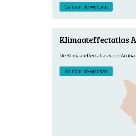
Metanavigatie
Ga naar de website
Klimaateffectatlas 
De Klimaateffectatlas voor Aruba.
Ga naar de website