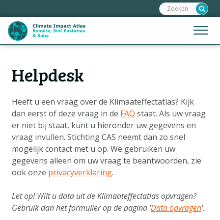
Zoeken:
Sla
links
over
Jump
Menu
Spring
to
naar
mobile
de
Hoofdnavigatie
naviga
Helpdesk
HOME
inhoud
Spring
KAARTEN
naar
Heeft u een vraag over de Klimaateffectatlas? Kijk
KAARTUITLEG
de
dan eerst of deze vraag in de
FAQ
staat. Als uw vraag
KLIMAATGEVOLGEN
navigatie
er niet bij staat, kunt u hieronder uw gegevens en
vraag invullen. Stichting CAS neemt dan zo snel
KLIMAATSCENARIO'S
mogelijk contact met u op. We gebruiken uw
VERHALEN
gegevens alleen om uw vraag te beantwoorden, zie
ook onze
privacyverklaring
.
HELPDESK
DATA OPVRAGEN
Let op! Wilt u data uit de Klimaateffectatlas opvragen?
Gebruik dan het formulier op de pagina '
Data opvragen
'.