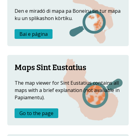
OTRO ATLAS
Den e miradó di mapa pa Boneiru tin tur mapa
ku un splikashon kòrtiku.
Bai e página
Maps Sint Eustatius
The map viewer for Sint Eustatius contains all
maps with a brief explanation (not available in
Papiamentu).
Go to the page