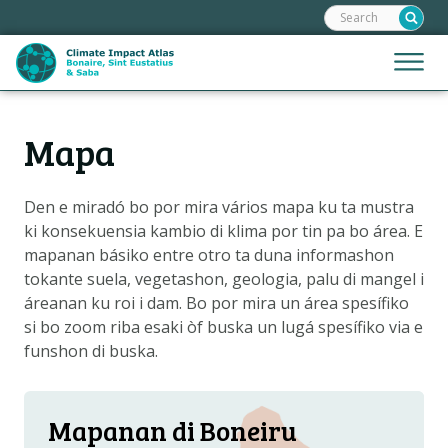
Frontend
Skip
search:
links
Jump
Jump
Menu
to
to
the
mobile
content
Hoofdnavigatie
naviga
Mapa
HOME
Jump
to
MAPANAN
the
Den e miradó bo por mira vários mapa ku ta mustra
SPLIKASHON DI MAPA
navigation
ki konsekuensia kambio di klima por tin pa bo área. E
SENARIO DI KLIMA
mapanan básiko entre otro ta duna informashon
tokante suela, vegetashon, geologia, palu di mangel i
KONTAKTO
áreanan ku roi i dam. Bo por mira un área spesífiko
DOWNLOAD INFORMASHON
si bo zoom riba esaki òf buska un lugá spesífiko via e
funshon di buska.
Metanavigatie
TOKANTE NOS
PREGUNTANAN FREKUENTE
Mapanan di Boneiru