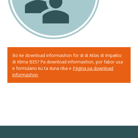
OTRO ATLAS
Bo ke download informashon for di di Atlas di Impakto
di Klima BES? Pa download informashon, por fabor usa
e formulario ku ta duna riba e
Página pa download
informashon
.