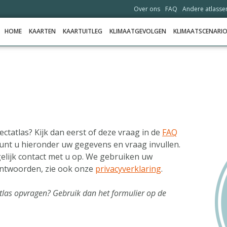
Over ons
FAQ
Andere atlasse
HOME
KAARTEN
KAARTUITLEG
KLIMAATGEVOLGEN
KLIMAATSCENARIO
HOME
KAARTEN
KAARTUITLEG
KLIMAATGEVOLGEN
ctatlas? Kijk dan eerst of deze vraag in de
FAQ
, kunt u hieronder uw gegevens en vraag invullen.
KLIMAATSCENARIO'S
elijk contact met u op. We gebruiken uw
VERHALEN
antwoorden, zie ook onze
privacyverklaring
.
HELPDESK
tatlas opvragen? Gebruik dan het formulier op de
DATA OPVRAGEN