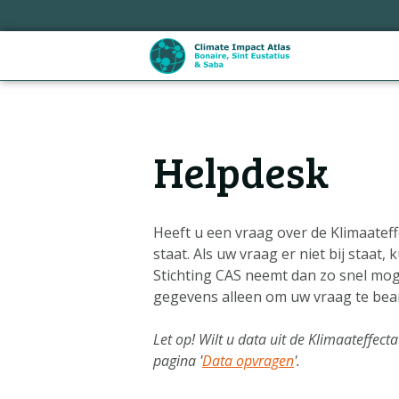
Sla
links
over
Spring
naar
de
Hoofdnavigatie
inhoud
Helpdesk
Spring
naar
de
navigatie
Heeft u een vraag over de Klimaateffe
staat. Als uw vraag er niet bij staat
Stichting CAS neemt dan zo snel mog
gegevens alleen om uw vraag te be
Let op! Wilt u data uit de Klimaateffec
pagina '
Data opvragen
'.