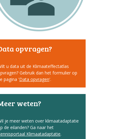
Data opvragen?
ilt u data uit de Klimaateffectatlas
pvragen? Gebruik dan het formulier op
e pagina '
Data opvragen
'.
Meer weten?
il je meer weten over klimaatadaptatie
p de eilanden? Ga naar het
ennisportaal Klimaatadaptatie
.