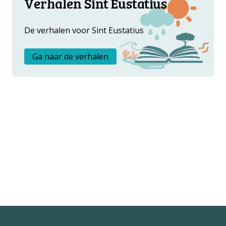
Verhalen Sint Eustatius
Metanavigatie
OVER ONS
FAQ
De verhalen voor Sint Eustatius
ANDERE ATLASSEN
Ga naar de verhalen