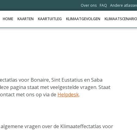
Over ons
FAQ
Andere atlasse
HOME
KAARTEN
KAARTUITLEG
KLIMAATGEVOLGEN
KLIMAATSCENARIO
HOME
KAARTEN
KAARTUITLEG
KLIMAATGEVOLGEN
ectatlas voor Bonaire, Sint Eustatius en Saba
deze pagina staat met veelgestelde vragen. Staat
KLIMAATSCENARIO'S
ontact met ons op via de
Helpdesk
.
VERHALEN
HELPDESK
DATA OPVRAGEN
algemene vragen over de Klimaateffectatlas voor