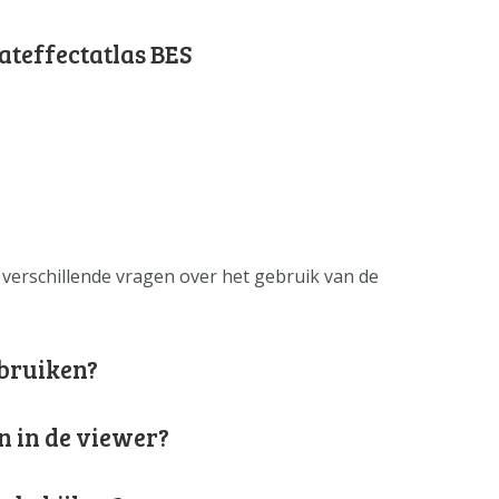
OVER ONS
ateffectatlas BES
FAQ
ANDERE ATLASSEN
verschillende vragen over het gebruik van de
ebruiken?
n in de viewer?