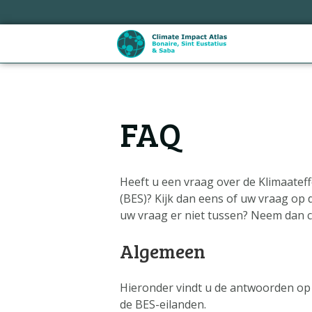
Sla
links
over
Spring
naar
de
Hoofdnavigatie
inhoud
FAQ
Spring
naar
de
navigatie
Heeft u een vraag over de Klimaateff
(BES)? Kijk dan eens of uw vraag op 
uw vraag er niet tussen? Neem dan c
Algemeen
Hieronder vindt u de antwoorden op 
de BES-eilanden.