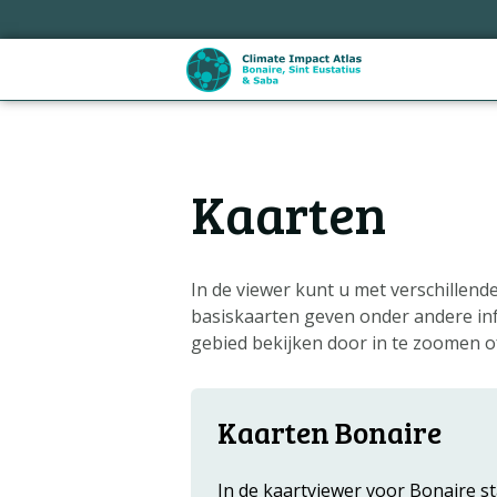
Sla
links
over
Spring
naar
de
Hoofdnavigatie
inhoud
Kaarten
Spring
naar
de
navigatie
In de viewer kunt u met verschillen
basiskaarten geven onder andere inf
gebied bekijken door in te zoomen of
Kaarten Bonaire
In de kaartviewer voor Bonaire s