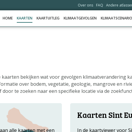
Over ons
FAQ
Andere atlasse
HOME
KAARTEN
KAARTUITLEG
KLIMAATGEVOLGEN
KLIMAATSCENARIO
HOME
KAARTEN
KAARTUITLEG
KLIMAATGEVOLGEN
de kaarten bekijken wat voor gevolgen klimaatverandering 
ormatie over bodem, vegetatie, geologie, mangrove en rivie
KLIMAATSCENARIO'S
 door te zoeken naar een specifieke locatie via de zoekfunct
VERHALEN
HELPDESK
Kaarten Sint Eu
DATA OPVRAGEN
taan alle kaarten met een
In de kaartviewer voor Si