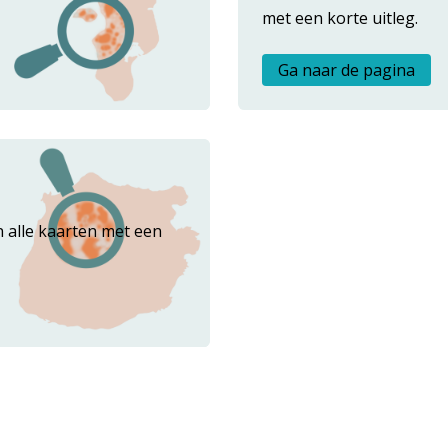
OVER ONS
met een korte uitleg.
FAQ
Ga naar de pagina
ANDERE ATLASSEN
n alle kaarten met een