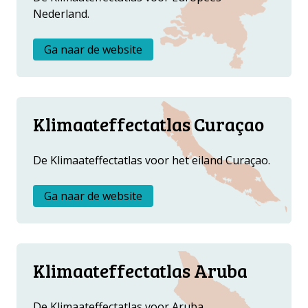
Metanavigatie
OVER ONS
Nederland.
FAQ
Ga naar de website
ANDERE ATLASSEN
Klimaateffectatlas Curaçao
De Klimaateffectatlas voor het eiland Curaçao.
Ga naar de website
Klimaateffectatlas Aruba
De Klimaateffectatlas voor Aruba.