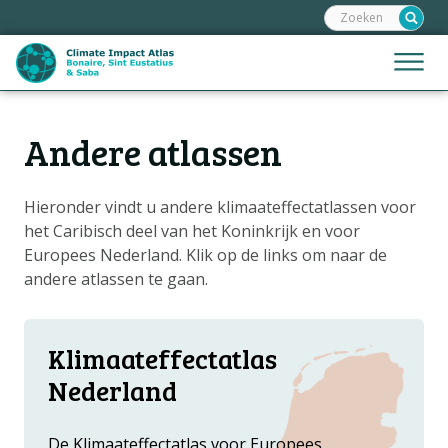
Zoeken:
Sla
links
over
Jump
Menu
Spring
to
naar
mobile
de
Hoofdnavigatie
naviga
Andere atlassen
HOME
inhoud
Spring
KAARTEN
naar
Hieronder vindt u andere klimaateffectatlassen voor
KAARTUITLEG
de
het Caribisch deel van het Koninkrijk en voor
KLIMAATGEVOLGEN
navigatie
Europees Nederland. Klik op de links om naar de
andere atlassen te gaan.
KLIMAATSCENARIO'S
VERHALEN
Klimaateffectatlas
HELPDESK
Nederland
DATA OPVRAGEN
De Klimaateffectatlas voor Europees